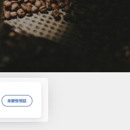
來聊悄悄話