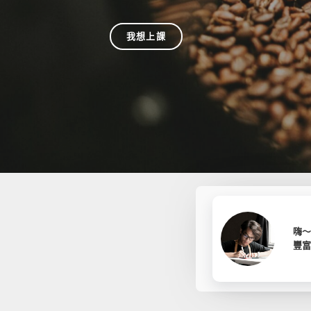
我想上課
嗨
豐